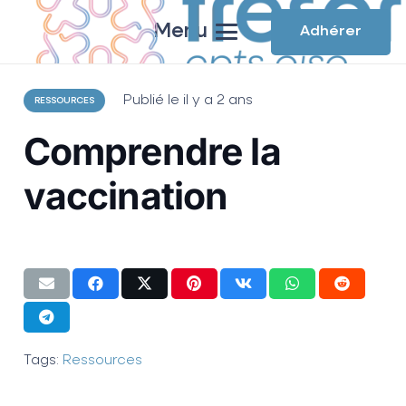
Menu
Adhérer
Publié le
il y a 2 ans
RESSOURCES
Comprendre la
vaccination
Tags:
Ressources