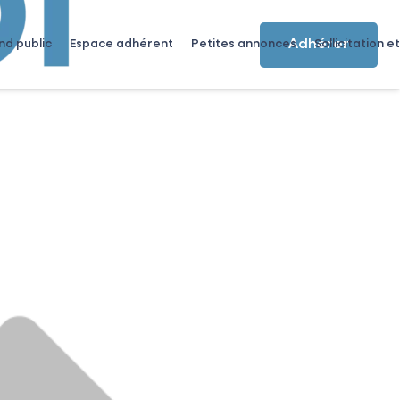
Adhérer
nd public
Espace adhérent
Petites annonces
Sollicitation et