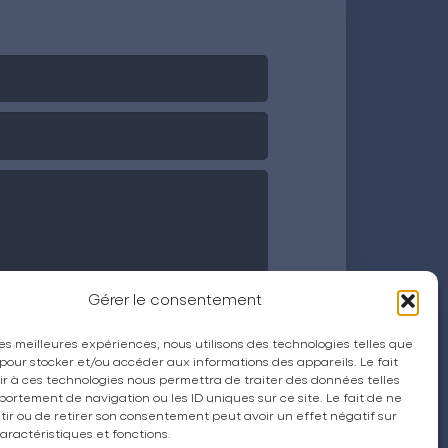
Gérer le consentement
 les meilleures expériences, nous utilisons des technologies telles que
 pour stocker et/ou accéder aux informations des appareils. Le fait
r à ces technologies nous permettra de traiter des données telles
ortement de navigation ou les ID uniques sur ce site. Le fait de ne
ir ou de retirer son consentement peut avoir un effet négatif sur
aractéristiques et fonctions.