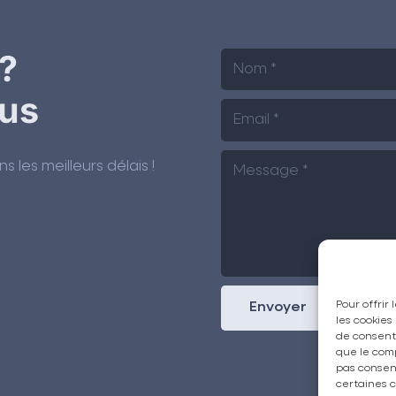
?
us
les meilleurs délais !
Pour offrir
Envoyer
les cookies
de consenti
que le comp
pas consent
certaines c