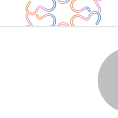
Go Back
Share