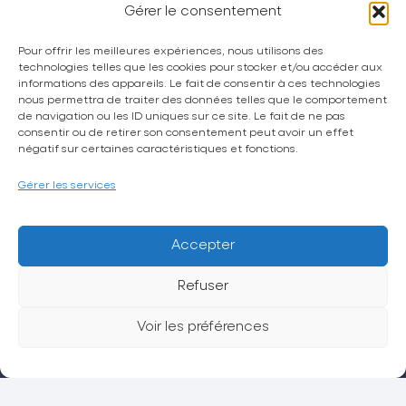
Gérer le consentement
Pour offrir les meilleures expériences, nous utilisons des
technologies telles que les cookies pour stocker et/ou accéder aux
informations des appareils. Le fait de consentir à ces technologies
nous permettra de traiter des données telles que le comportement
de navigation ou les ID uniques sur ce site. Le fait de ne pas
La CPTS Trésor
consentir ou de retirer son consentement peut avoir un effet
Actualités
négatif sur certaines caractéristiques et fonctions.
Espace grand public
Gérer les services
Espace adhérent
Petites annonces
Accepter
Sollicitation et avis
Refuser
Contact
Voir les préférences
Politique de confidentialité
Mentions légales