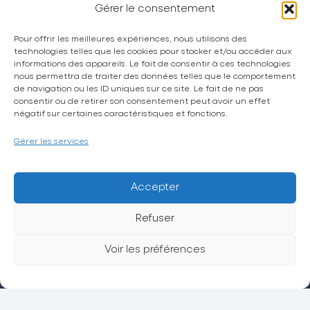
Gérer le consentement
Pour offrir les meilleures expériences, nous utilisons des
technologies telles que les cookies pour stocker et/ou accéder aux
informations des appareils. Le fait de consentir à ces technologies
nous permettra de traiter des données telles que le comportement
de navigation ou les ID uniques sur ce site. Le fait de ne pas
La CPTS Trésor
consentir ou de retirer son consentement peut avoir un effet
Actualités
négatif sur certaines caractéristiques et fonctions.
Espace grand public
Gérer les services
Espace adhérent
Petites annonces
Accepter
Sollicitation et avis
Refuser
Contact
Voir les préférences
Politique de confidentialité
Mentions légales