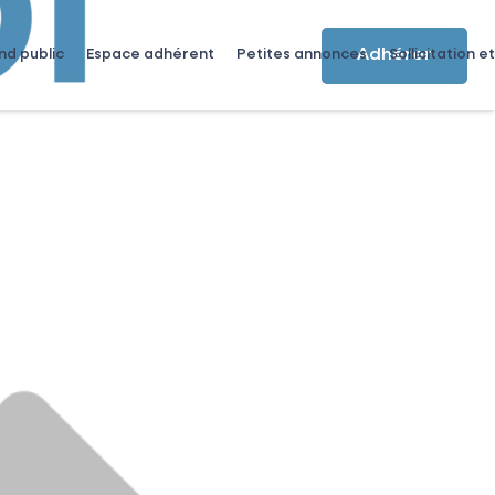
Adhérer
nd public
Espace adhérent
Petites annonces
Sollicitation et