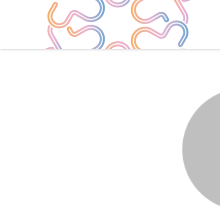
Go Back
Share