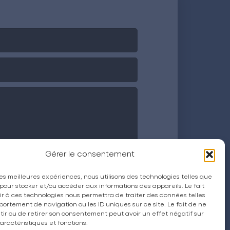
Gérer le consentement
 les meilleures expériences, nous utilisons des technologies telles que
 pour stocker et/ou accéder aux informations des appareils. Le fait
r à ces technologies nous permettra de traiter des données telles
ortement de navigation ou les ID uniques sur ce site. Le fait de ne
ir ou de retirer son consentement peut avoir un effet négatif sur
aractéristiques et fonctions.