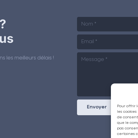
?
us
les meilleurs délais !
Pour offrir
Envoyer
les cookies
de consenti
que le comp
pas consent
certaines c