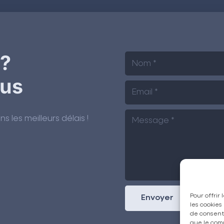
 ?
ous
les meilleurs délais !
Pour offrir
Envoyer
les cookies
de consenti
que le comp