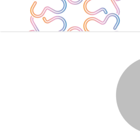
Go Back
Share