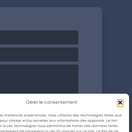
Gérer le consentement
 les meilleures expériences, nous utilisons des technologies telles que
 pour stocker et/ou accéder aux informations des appareils. Le fait
r à ces technologies nous permettra de traiter des données telles
ortement de navigation ou les ID uniques sur ce site. Le fait de ne