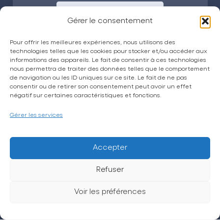
Envoyer
Gérer le consentement
Pour offrir les meilleures expériences, nous utilisons des
technologies telles que les cookies pour stocker et/ou accéder aux
informations des appareils. Le fait de consentir à ces technologies
nous permettra de traiter des données telles que le comportement
de navigation ou les ID uniques sur ce site. Le fait de ne pas
consentir ou de retirer son consentement peut avoir un effet
La CPTS Trésor
négatif sur certaines caractéristiques et fonctions.
Actualités
Gérer les services
Espace grand public
Espace adhérent
Accepter
Petites annonces
Refuser
Sollicitation et avis
Voir les préférences
Contact