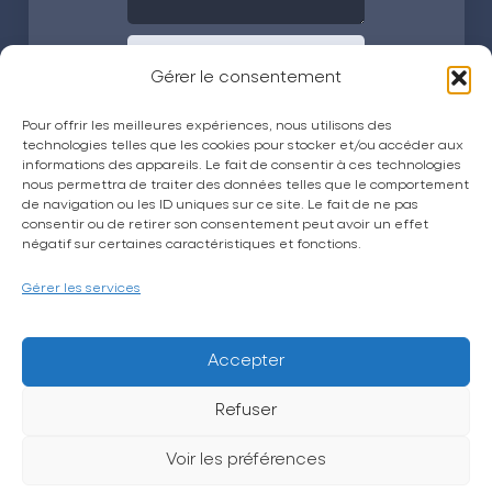
Envoyer
Gérer le consentement
Pour offrir les meilleures expériences, nous utilisons des
technologies telles que les cookies pour stocker et/ou accéder aux
informations des appareils. Le fait de consentir à ces technologies
nous permettra de traiter des données telles que le comportement
de navigation ou les ID uniques sur ce site. Le fait de ne pas
consentir ou de retirer son consentement peut avoir un effet
négatif sur certaines caractéristiques et fonctions.
La CPTS Trésor
Actualités
Gérer les services
Espace grand public
Espace adhérent
Accepter
Petites annonces
Refuser
Sollicitation et avis
Voir les préférences
Contact