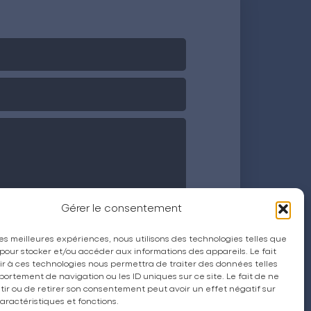
Gérer le consentement
 les meilleures expériences, nous utilisons des technologies telles que
 pour stocker et/ou accéder aux informations des appareils. Le fait
r à ces technologies nous permettra de traiter des données telles
ortement de navigation ou les ID uniques sur ce site. Le fait de ne
ir ou de retirer son consentement peut avoir un effet négatif sur
aractéristiques et fonctions.