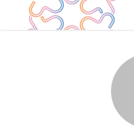
Go Back
Share