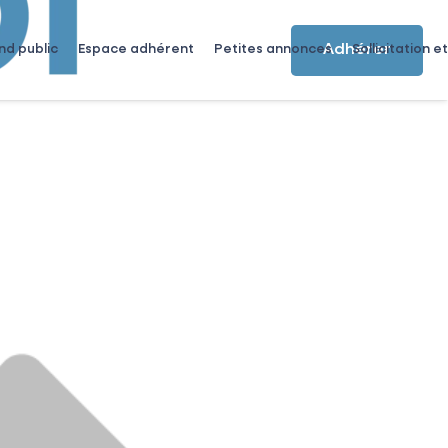
Adhérer
nd public
Espace adhérent
Petites annonces
Sollicitation et