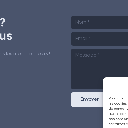
?
us
les meilleurs délais !
Pour offrir
Envoyer
les cookies
de consenti
que le comp
pas consent
certaines c