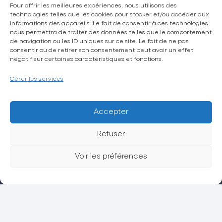
Pour offrir les meilleures expériences, nous utilisons des
technologies telles que les cookies pour stocker et/ou accéder aux
informations des appareils. Le fait de consentir à ces technologies
nous permettra de traiter des données telles que le comportement
La CPTS Trésor
de navigation ou les ID uniques sur ce site. Le fait de ne pas
consentir ou de retirer son consentement peut avoir un effet
Actualités
négatif sur certaines caractéristiques et fonctions.
Espace grand public
Gérer les services
Espace adhérent
Petites annonces
Accepter
Sollicitation et avis
Refuser
Contact
Voir les préférences
Politique de confidentialité
Mentions légales