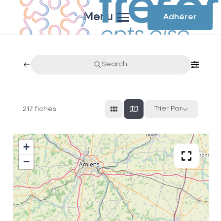
Menu
Adhérer
Search
Trier Par
217
fiches
+
−