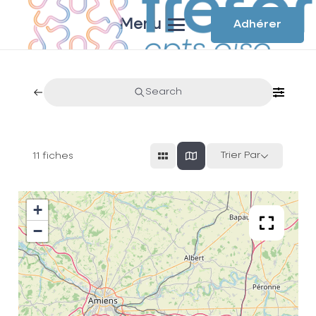
Menu
Adhérer
Search
Trier Par
11
fiches
+
−