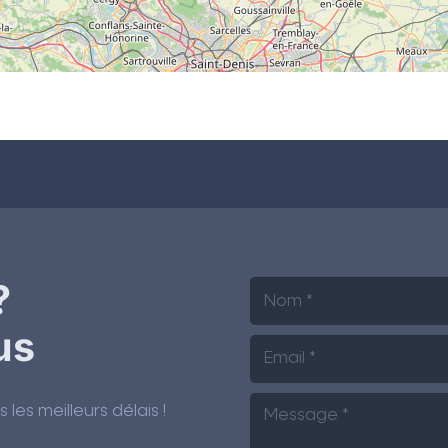
?
us
es meilleurs délais !