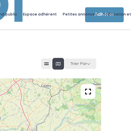
Adhérer
nd public
Espace adhérent
Petites annonces
Sollicitation et
Trier Par