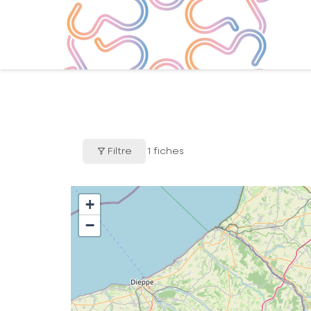
Filtre
1
fiches
+
−