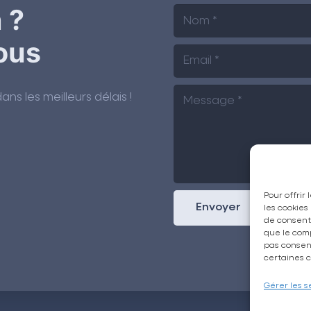
 ?
ous
s les meilleurs délais !
Pour offrir
Envoyer
les cookies
de consenti
que le comp
pas consent
certaines c
Gérer les s