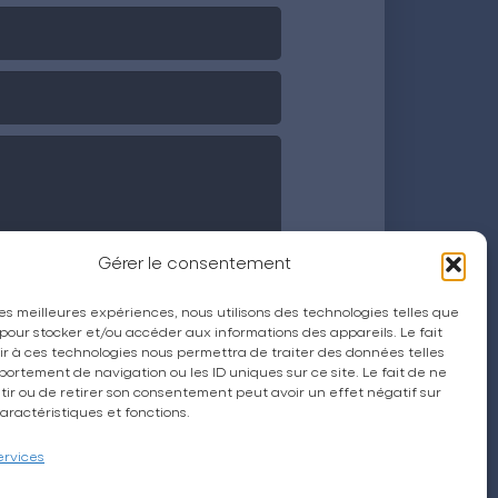
Gérer le consentement
 les meilleures expériences, nous utilisons des technologies telles que
 pour stocker et/ou accéder aux informations des appareils. Le fait
r à ces technologies nous permettra de traiter des données telles
ortement de navigation ou les ID uniques sur ce site. Le fait de ne
ir ou de retirer son consentement peut avoir un effet négatif sur
aractéristiques et fonctions.
ervices