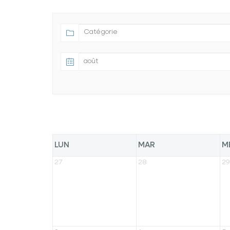
LUN
MAR
M
27
28
29