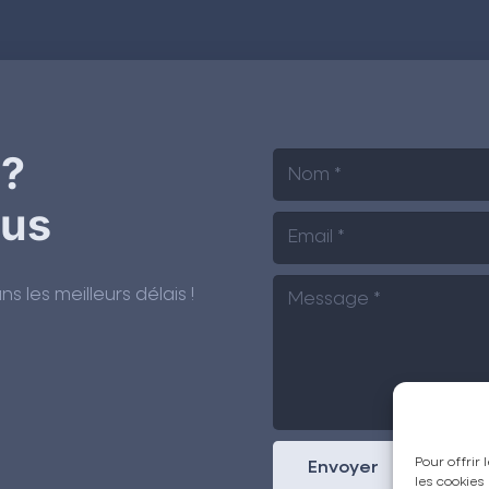
 ?
ous
 les meilleurs délais !
Pour offrir
Envoyer
les cookies