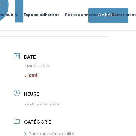
Adhérer
nd public
Espace adhérent
Petites annonces
Sollicitation et
DATE
Mar 05 2026
Expiré!
HEURE
Journée entière
CATÉGORIE
Parcours périnatalité