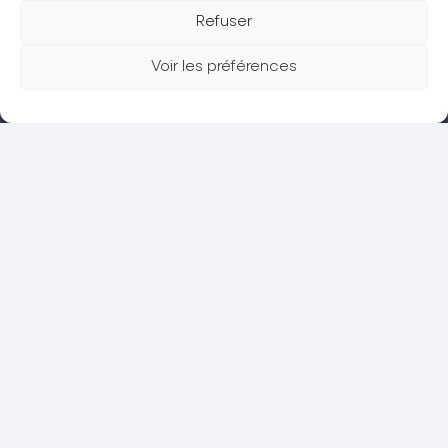
Refuser
La CPTS Trésor
Voir les préférences
Actualités
Espace grand public
Espace adhérent
Petites annonces
Sollicitation et avis
Contact
Politique de confidentialité
Mentions légales