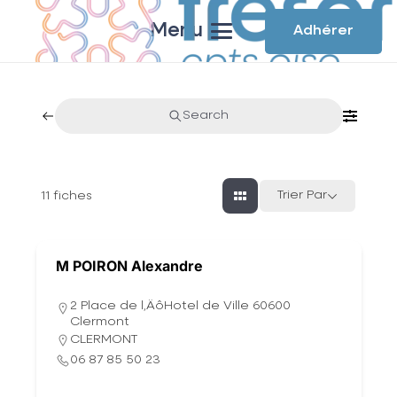
Menu
Adhérer
Search
Trier Par
11
fiches
M POIRON Alexandre
2 Place de l‚ÄôHotel de Ville 60600
Clermont
CLERMONT
06 87 85 50 23