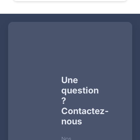
Une
question
?
Contactez-
nous
Nos