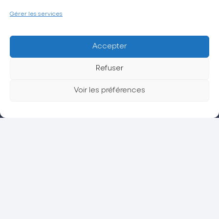
Gérer les services
Accepter
Envoyer
Refuser
Voir les préférences
La CPTS Trésor
Actualités
Espace grand public