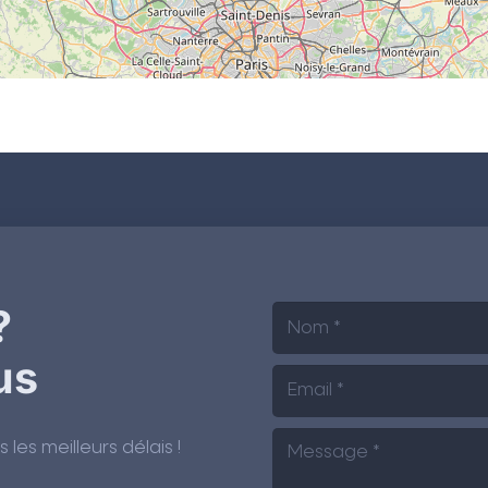
?
us
es meilleurs délais !