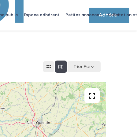
Adhérer
nd public
Espace adhérent
Petites annonces
Sollicitation et
Trier Par