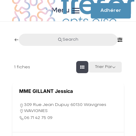
Menu
Adhérer
Search
Trier Par
1
fiches
MME GILLANT Jessica
309 Rue Jean Dupuy 60130 Wavignies
WAVIGNIES
06 71 42 75 09