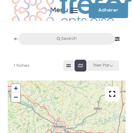
Menu
Adhérer
Search
Trier Par
1
fiches
+
−